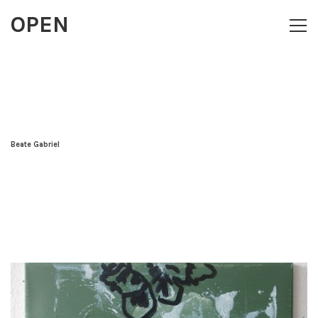
OPEN
Toggl
navig
Beate Gabriel
2.
Mai
2020
Horst