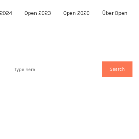
 2024
Open 2023
Open 2020
Über Open
Search
Search
for: