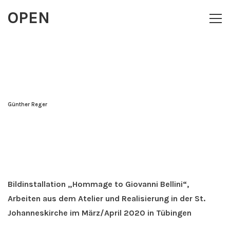
OPEN
Toggl
navig
Günther Reger
30.
April
2020
Bildinstallation „Hommage to Giovanni Bellini“,
Horst
Arbeiten aus dem Atelier und Realisierung in der St.
Johanneskirche im März/April 2020 in Tübingen